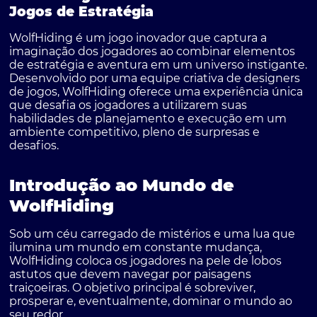
Jogos de Estratégia
WolfHiding é um jogo inovador que captura a
imaginação dos jogadores ao combinar elementos
de estratégia e aventura em um universo instigante.
Desenvolvido por uma equipe criativa de designers
de jogos, WolfHiding oferece uma experiência única
que desafia os jogadores a utilizarem suas
habilidades de planejamento e execução em um
ambiente competitivo, pleno de surpresas e
desafios.
Introdução ao Mundo de
WolfHiding
Sob um céu carregado de mistérios e uma lua que
ilumina um mundo em constante mudança,
WolfHiding coloca os jogadores na pele de lobos
astutos que devem navegar por paisagens
traiçoeiras. O objetivo principal é sobreviver,
prosperar e, eventualmente, dominar o mundo ao
seu redor.