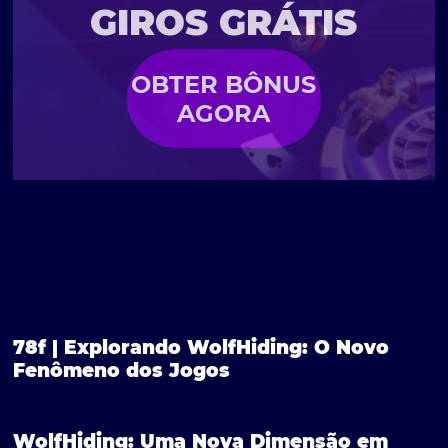
GIROS GRÁTIS
OBTER BÔNUS
AGORA
78f | Explorando WolfHiding: O Novo
Fenômeno dos Jogos
WolfHiding: Uma Nova Dimensão em