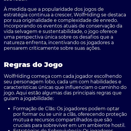
À medida que a popularidade dos jogos de
estratégia continua a crescer, WolfHiding se destaca
por sua originalidade e complexidade de enredo.
Incorporando os eventos atuais de conservação da
vida selvagem e sustentabilidade, o jogo oferece
uma perspectiva única sobre os desafios que a
natureza enfrenta, incentivando os jogadores a
pensarem criticamente sobre suas ações.
Regras do Jogo
WolfHiding começa com cada jogador escolhendo
seu personagem lobo, cada um com habilidades e
características únicas que influenciam o caminho do
jogo. Aqui estão algumas das principais regras que
guiam a jogabilidade:
Formação de Clãs:
Os jogadores podem optar
por formar ou se unir a clãs, oferecendo proteção
mútua e recursos compartilhados que são
cruciais para sobreviver em um ambiente hostil.
Estratégias de Sobrevivência:
Os jogadores