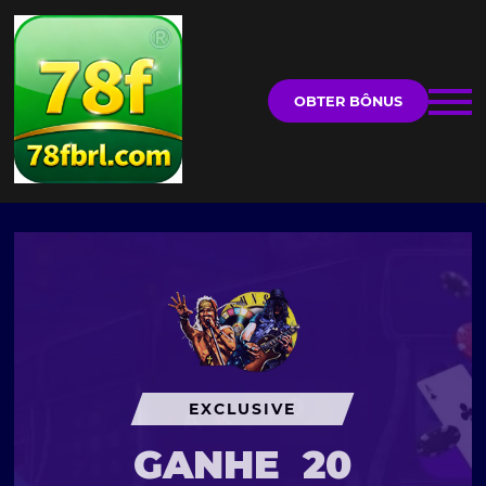
OBTER BÔNUS
EXCLUSIVE
GANHE
20