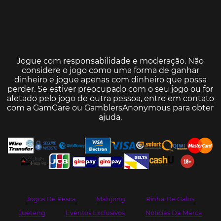
Jogue com responsabilidade e moderação. Não
considere o jogo como uma forma de ganhar
dinheiro e jogue apenas com dinheiro que possa
perder. Se estiver preocupado com o seu jogo ou for
afetado pelo jogo de outra pessoa, entre em contato
com a
GamCare
ou
GamblersAnonymous
para obter
ajuda.
Jogos De Pesca
Mahjong
Rinha De Galos
Jueteng
Eventos Exclusivos
Notícias Da Marca