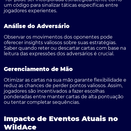
um código para sinalizar táticas específicas entre
jogadores experientes.
Análise do Adversário
Observar os movimentos dos oponentes pode
oferecer insights valiosos sobre suas estratégias.
Saber quando reter ou descartar cartas com base na
leitura das expressões dos adversários é crucial.
Gerenciamento de Mão
Otimizar as cartas na sua mão garante flexibilidade e
reduz as chances de perder pontos valiosos. Assim,
jogadores são incentivados a fazer escolhas
ponderadas entre manter cartas de alta pontuação
ou tentar completar sequências.
Impacto de Eventos Atuais no
WildAce