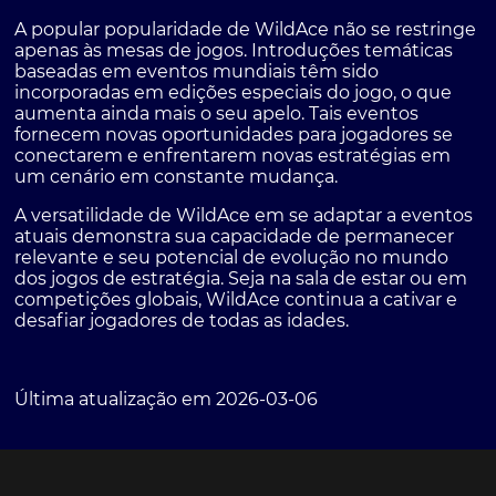
A popular popularidade de WildAce não se restringe
apenas às mesas de jogos. Introduções temáticas
baseadas em eventos mundiais têm sido
incorporadas em edições especiais do jogo, o que
aumenta ainda mais o seu apelo. Tais eventos
fornecem novas oportunidades para jogadores se
conectarem e enfrentarem novas estratégias em
um cenário em constante mudança.
A versatilidade de WildAce em se adaptar a eventos
atuais demonstra sua capacidade de permanecer
relevante e seu potencial de evolução no mundo
dos jogos de estratégia. Seja na sala de estar ou em
competições globais, WildAce continua a cativar e
desafiar jogadores de todas as idades.
Última atualização em 2026-03-06