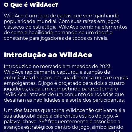
O Que é WildAce?
WildAce é um jogo de cartas que vem ganhando
popularidade mundial. Com suas raízes em jogos
clássicos de estratégia, WildAce combina elementos
de sorte e habilidade, tornando-se um desafio
constante para jogadores de todos os níveis.
Introdução ao WildAce
Introduzido no mercado em meados de 2023,
WildAce rapidamente capturou a atenção de
entusiastas de jogos por sua dinâmica única e regras
empolgantes. O jogo é projetado para dois a quatro
jogadores, cada um competindo para se tornar o
"Wild Ace" através de um conjunto de rodadas que
desafiam as habilidades e a sorte dos participantes.
Um dos fatores que torna WildAce tão cativante é a
sua adaptabilidade a diferentes estilos de jogo. A
palavra-chave '78f' frequentemente é associada a
avanços estratégicos dentro do jogo, simbolizando