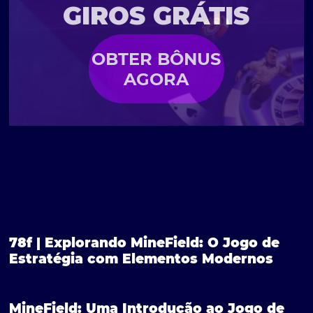
GIROS GRÁTIS
OBTER BÔNUS
AGORA
78f | Explorando MineField: O Jogo de
Estratégia com Elementos Modernos
MineField: Uma Introdução ao Jogo de