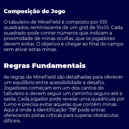
Composição do Jogo
O tabuleiro de MineField é composto por 100
quadrados, reminiscente de um grid de 10x10. Cada
quadrado pode conter números que indicam a
proximidade de minas ocultas, que os jogadores
devem evitar. O objetivo é chegar ao final do campo
sem ativar estas minas.
Regras Fundamentais
As regras de MineField são detalhadas para oferecer
um equilíbrio entre acessibilidade e desafio.
Jogadores começam em um dos cantos do
tabuleiro e devem seguir um caminho seguro até a
saída. Cada jogador pode revelar uma quadrícula por
turno e precisa evitar aquelas que contêm minas.
Aqui é onde a identificação '78f' pode entrar,
oferecendo pistas críticas para superar obstáculos
difíceis.