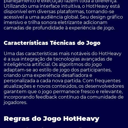
planejamento e execução fazem toda a diferença.
Utilizando uma interface intuitiva, o HotHeavy está
disponível em diversas plataformas, tornando-se
acessível a uma audiência global. Seu design gráfico
imersivo e trilha sonora eletrizante adicionam
camadas de profundidade à experiência de jogo.
Características Técnicas do Jogo
Uma das características mais notáveis do HotHeavy
é a sua integração de tecnologias avançadas de
inteligência artificial. Os algoritmos do jogo
adaptam-se ao estilo de jogo dos participantes,
criando uma experiência desafiadora e
personalizada a cada nova partida. Com frequentes
atualizações e novos conteúdos, os desenvolvedores
garantem que o jogo permanece fresco e relevante,
incorporando feedback contínuo da comunidade de
jogadores.
Regras do Jogo HotHeavy