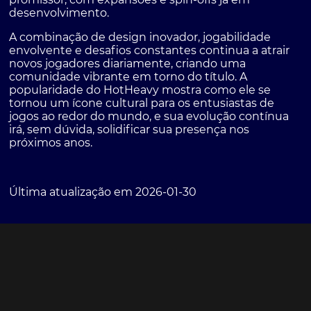
desenvolvimento.
A combinação de design inovador, jogabilidade
envolvente e desafios constantes continua a atrair
novos jogadores diariamente, criando uma
comunidade vibrante em torno do título. A
popularidade do HotHeavy mostra como ele se
tornou um ícone cultural para os entusiastas de
jogos ao redor do mundo, e sua evolução contínua
irá, sem dúvida, solidificar sua presença nos
próximos anos.
Última atualização em 2026-01-30