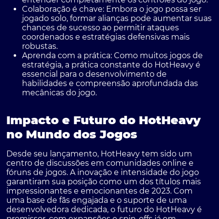
Colaboração é chave: Embora o jogo possa ser
jogado solo, formar alianças pode aumentar suas
chances de sucesso ao permitir ataques
coordenados e estratégias defensivas mais
robustas.
Aprenda com a prática: Como muitos jogos de
estratégia, a prática constante do HotHeavy é
essencial para o desenvolvimento de
habilidades e compreensão aprofundada das
mecânicas do jogo.
Impacto e Futuro do HotHeavy
no Mundo dos Jogos
Desde seu lançamento, HotHeavy tem sido um
centro de discussões em comunidades online e
fóruns de jogos. A inovação e intensidade do jogo
garantiram sua posição como um dos títulos mais
impressionantes e emocionantes de 2023. Com
uma base de fãs engajada e o suporte de uma
desenvolvedora dedicada, o futuro do HotHeavy é
promissor, com expansões e spin-offs já em