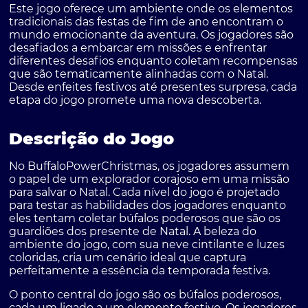
Este jogo oferece um ambiente onde os elementos
tradicionais das festas de fim de ano encontram o
mundo emocionante da aventura. Os jogadores são
desafiados a embarcar em missões e enfrentar
diferentes desafios enquanto coletam recompensas
que são tematicamente alinhadas com o Natal.
Desde enfeites festivos até presentes surpresa, cada
etapa do jogo promete uma nova descoberta.
Descrição do Jogo
No BuffaloPowerChristmas, os jogadores assumem
o papel de um explorador corajoso em uma missão
para salvar o Natal. Cada nível do jogo é projetado
para testar as habilidades dos jogadores enquanto
eles tentam coletar búfalos poderosos que são os
guardiões dos presente de Natal. A beleza do
ambiente do jogo, com sua neve cintilante e luzes
coloridas, cria um cenário ideal que captura
perfeitamente a essência da temporada festiva.
O ponto central do jogo são os búfalos poderosos,
cada um ligado a um elemento festivo. Os jogadores